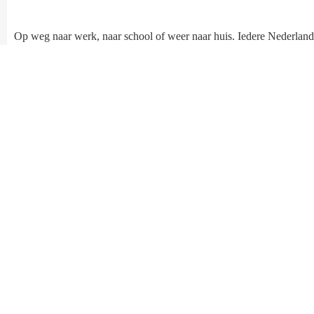
Op weg naar werk, naar school of weer naar huis. Iedere Nederland
ondervindt dagelijks de positieve gevolgen van ons werk. Of het nu
gaat om de hoogte van de trottoirband bij een bushalte, maatregelen
voor het werken met verontreinigde grond, gladheidsbestrijding
tijdens de winterperiode of de hoeveelheid parkeerplaatsen bij een
voetbalstadion. Bij CROW werken we samen met de gebruikers va
onze producten en diensten om te zorgen dat elke Nederlander
dagelijks veilig en goed geregeld naar huis kan.